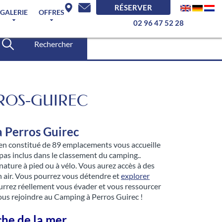
RÉSERVER
GALERIE
OFFRES
02 96 47 52 28
Rechercher
RROS-GUIREC
à Perros Guirec
sien constitué de 89 emplacements vous accueille
as inclus dans le classement du camping..
 nature à pied ou à vélo. Vous aurez accès à des
n air. Vous pourrez vous détendre et
explorer
pourrez réellement vous évader et vous ressourcer
nous rejoindre au Camping à Perros Guirec !
che de la mer