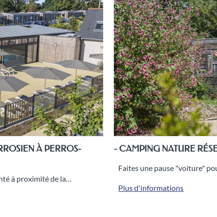
RROSIEN À PERROS-
- CAMPING NATURE RÉS
Faites une pause "voiture" po
nté à proximité de la…
Plus d'informations