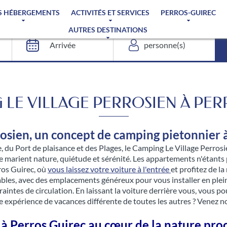
S HÉBERGEMENTS
ACTIVITÉS ET SERVICES
PERROS-GUIREC
AUTRES DESTINATIONS
 LE VILLAGE PERROSIEN À PE
rosien, un concept de camping pietonnier 
e, du Port de plaisance et des Plages, le Camping Le Village Perro
marient nature, quiétude et sérénité. Les appartements n'étants p
ros Guirec, où
vous laissez votre voiture à l'entrée
et profitez de la
ables, avec des emplacements généreux pour vous installer en plei
traintes de circulation. En laissant la voiture derrière vous, vous 
 une expérience de vacances différente de toutes les autres ? Venez 
 Perros Guirec au cœur de la nature pro