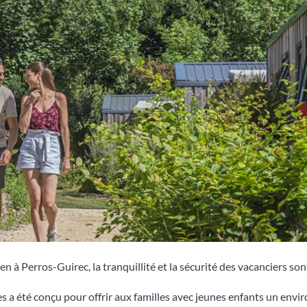
n à Perros-Guirec, la tranquillité et la sécurité des vacanciers s
tes a été conçu pour offrir aux familles avec jeunes enfants un env