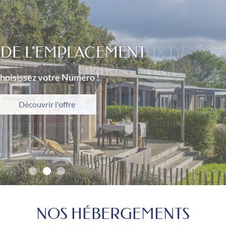
CEPTANT LES ANIMAUX DE
À PERROS GUIREC SUR LA
 DE GRANIT ROSE
écouverte de la Côte de Granit Rose avec votre
s rêvez de vacances sur le Côte de Granit Rose
avec…
Découvrir l'offre
NOS HÉBERGEMENTS