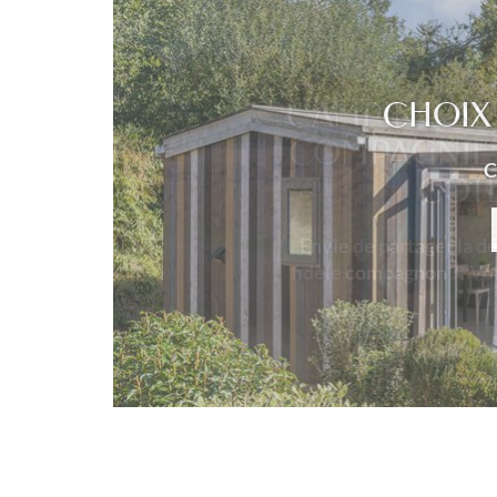
CAMPING AC
COMPAGNIE 
CÔTE
Envie de partager la d
fidèle compagnon ? Vou